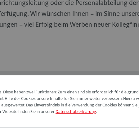
nrichtungsleitung oder die Personalabteilung der
Verfügung. Wir wünschen Ihnen – im Sinne unser
tungen – viel Erfolg beim Werben neuer Kolleg*in
Arbeiterwohlfahrt Kreisverba
 Diese haben zwei Funktionen: Zum einen sind sie erforderlich für die grund
Mittelfranken-Süd e. V.
t Hilfe der Cookies unsere Inhalte für Sie immer weiter verbessern. Hierzu
kultur
Reichswaisenhausstraße 1
usgewertet. Das Einverständnis in die Verwendung der Cookies können Sie j
ung
 Website finden Sie in unserer
Datenschutzerklärung
.
91126 Schwabach
Telefon: 09122 9341-0
FD
Fax: 09122 9341-199
E-Mail:
bewerbung@awo-mfrs.