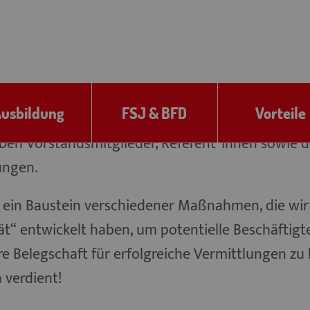
des Beschäftigungsverhältnisses abzüglich Steue
zahlt.
eiter-Werbe-Prämie“ besteht, wenn zwischen dem
en 24 Monate bereits ein Beschäftigungsverhältn
usbildung
FSJ & BFD
Vorteile
n-Süd e.V. bestanden hat. Ebenfalls keinen Ans
ben Vorstandsmitglieder, Referent*innen sowie d
tungen.
t ein Baustein verschiedener Maßnahmen, die wir
t“ entwickelt haben, um potentielle Beschäftigt
e Belegschaft für erfolgreiche Vermittlungen zu
 verdient!