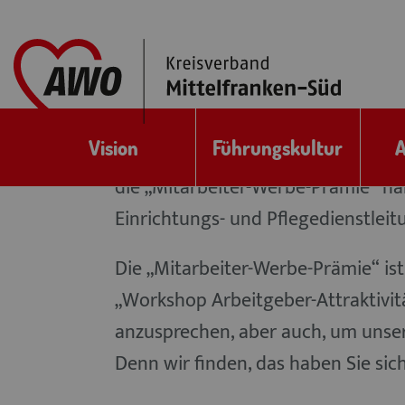
erneute Prämie wird im 13. Monat 
Sozialversicherungsbeiträge ausbe
4. Kein Anspruch auf die „Mitarb
Mitarbeitenden innerhalb der letzt
Vision
Führungskultur
A
dem AWO Kreisverband Mittelfranke
die „Mitarbeiter-Werbe-Prämie“ ha
Einrichtungs- und Pflegedienstlei
Die „Mitarbeiter-Werbe-Prämie“ is
„Workshop Arbeitgeber-Attraktivitä
anzusprechen, aber auch, um unser
Denn wir finden, das haben Sie sich