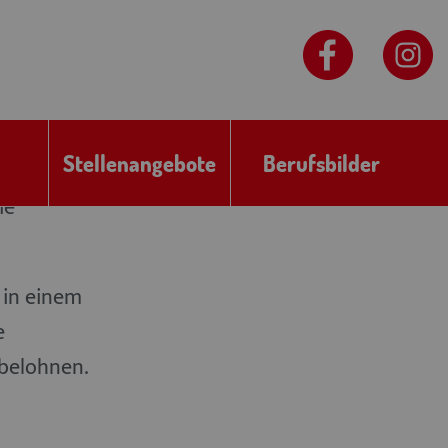
rn und
 neuen
is mit
Stellenangebote
Berufsbilder
pruch auf
ie
 in einem
e
 belohnen.