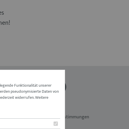
es
nen!
nd
legende Funktionalität unserer
 werden pseudonymisierte Daten von
ederzeit widerrufen. Weitere
Impressum
Datenschutzbestimmungen
de