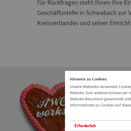
Für Rückfragen steht Ihnen Ihre Ei
Geschäftsstelle in Schwabach zur 
Kreisverbandes und seiner Einrich
Hinweis zu Cookies
Vision
Unsere Webseite verwendet Cookies.
Website. Zum anderen können wir mi
Führungs
Website-Besuchern gesammelt und a
Ausbild
Informationen zu Cookies auf dieser
FSJ & B
Vorteile
Erforderlich