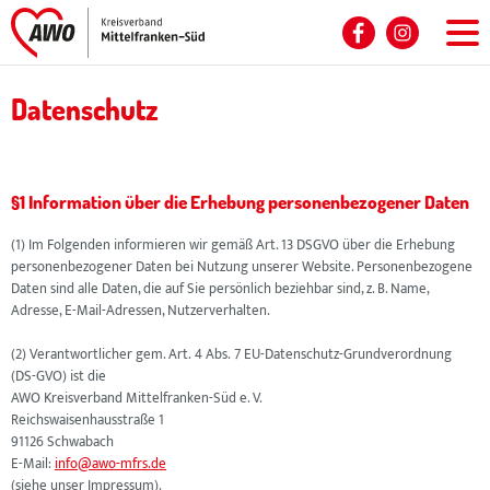
Vision
Datenschutz
Führungskultur
§1 Information über die Erhebung personenbezogener Daten
Ausbildung
(1) Im Folgenden informieren wir gemäß Art. 13 DSGVO über die Erhebung
personenbezogener Daten bei Nutzung unserer Website. Personenbezogene
FSJ & BFD
Daten sind alle Daten, die auf Sie persönlich beziehbar sind, z. B. Name,
Adresse, E-Mail-Adressen, Nutzerverhalten.
Vorteile
(2) Verantwortlicher gem. Art. 4 Abs. 7 EU-Datenschutz-Grundverordnung
(DS-GVO) ist die
AWO Kreisverband Mittelfranken-Süd e. V.
Stellenangebote
Reichswaisenhausstraße 1
91126 Schwabach
E-Mail:
info@awo-mfrs.de
Berufsbilder
(siehe unser Impressum).