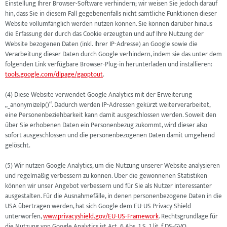
Einstellung Ihrer Browser-Software verhindern; wir weisen Sie jedoch darauf
hin, dass Sie in diesem Fall gegebenenfalls nicht sämtliche Funktionen dieser
Website vollumfänglich werden nutzen können. Sie können darüber hinaus
die Erfassung der durch das Cookie erzeugten und auf Ihre Nutzung der
Website bezogenen Daten (inkl. Ihrer IP-Adresse) an Google sowie die
Verarbeitung dieser Daten durch Google verhindern, indem sie das unter dem
folgenden Link verfügbare Browser-Plug-in herunterladen und installieren:
tools.google.com/dlpage/gaoptout
.
(4) Diese Website verwendet Google Analytics mit der Erweiterung
„_anonymizeIp()“. Dadurch werden IP-Adressen gekürzt weiterverarbeitet,
eine Personenbeziehbarkeit kann damit ausgeschlossen werden. Soweit den
über Sie erhobenen Daten ein Personenbezug zukommt, wird dieser also
sofort ausgeschlossen und die personenbezogenen Daten damit umgehend
gelöscht.
(5) Wir nutzen Google Analytics, um die Nutzung unserer Website analysieren
und regelmäßig verbessern zu können. Über die gewonnenen Statistiken
können wir unser Angebot verbessern und für Sie als Nutzer interessanter
ausgestalten. Für die Ausnahmefälle, in denen personenbezogene Daten in die
USA übertragen werden, hat sich Google dem EU-US Privacy Shield
unterworfen,
www.privacyshield.gov/EU-US-Framework
. Rechtsgrundlage für
die Nutzung von Google Analytics ist Art. 6 Abs. 1 S. 1 lit. f DS-GVO.