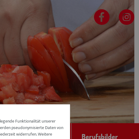
legende Funktionalität unserer
 werden pseudonymisierte Daten von
ederzeit widerrufen. Weitere
Stellenangebote
Berufsbilder