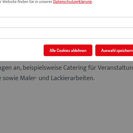
 Website finden Sie in unserer
Datenschutzerklärung
.
Berufe in Catering & Servic
Alle Cookies ablehnen
Auswahl speichern
eisverband Mittelfranken-Süd. Sie beschäftigt M
ungen an, beispielsweise Catering für Veranstalt
 sowie Maler- und Lackierarbeiten.