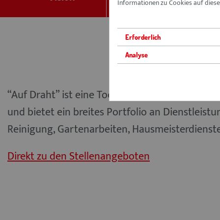
Informationen zu Cookies auf dieser
Erforderlich
Analyse
“Auf Draht” ist eine Tochterfirma des AWO Kr
und bietet ein breites Portfolio an Dienstleist
Reinigung, Gartenarbeiten, Hausmeisterdienste
Direkt zu den Stellenangeboten