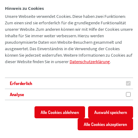
Hinweis zu Cookies
Unsere Webseite verwendet Cookies. Diese haben zwei Funktionen:
Zum einen sind sie erforderlich für die grundlegende Funktionalität
Vision
unserer Website. Zum anderen können wir mit Hilfe der Cookies unsere
Inhalte für Sie immer weiter verbessern. Hierzu werden
pseudonymisierte Daten von Website-Besuchern gesammelt und
Führungskultur
ausgewertet. Das Einverständnis in die Verwendung der Cookies
können Sie jederzeit widerrufen. Weitere Informationen zu Cookies auf
Ausbildung
dieser Website finden Sie in unserer
Datenschutzerklärung
.
Vision
FSJ & BFD
Führungskultur
Erforderlich
Ausbildung
Analyse
Vorteile
FSJ & BFD
Alle Cookies ablehnen
Auswahl speichern
Vorteile
Stellenangebote
Stellenangebote
Alle Cookies akzeptieren
Berufsbilder
Berufsbilder