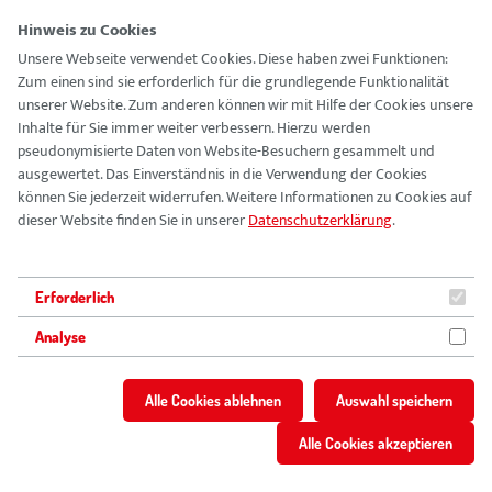
Hinweis zu Cookies
Unsere Webseite verwendet Cookies. Diese haben zwei Funktionen:
Zum einen sind sie erforderlich für die grundlegende Funktionalität
Vision
unserer Website. Zum anderen können wir mit Hilfe der Cookies unsere
Inhalte für Sie immer weiter verbessern. Hierzu werden
pseudonymisierte Daten von Website-Besuchern gesammelt und
Führungskultur
ausgewertet. Das Einverständnis in die Verwendung der Cookies
können Sie jederzeit widerrufen. Weitere Informationen zu Cookies auf
Ausbildung
dieser Website finden Sie in unserer
Datenschutzerklärung
.
Vision
FSJ & BFD
Führungskultur
Erforderlich
Ausbildung
Analyse
Vorteile
FSJ & BFD
Vorteile
Alle Cookies ablehnen
Auswahl speichern
Stellenangebote
Stellenangebote
Alle Cookies akzeptieren
Berufsbilder
Berufsbilder