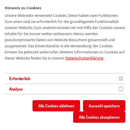
Hinweis zu Cookies
Unsere Webseite verwendet Cookies. Diese haben zwei Funktionen:
Zum einen sind sie erforderlich für die grundlegende Funktionalität
Vision
unserer Website. Zum anderen können wir mit Hilfe der Cookies unsere
Inhalte für Sie immer weiter verbessern. Hierzu werden
pseudonymisierte Daten von Website-Besuchern gesammelt und
Führungskultur
ausgewertet. Das Einverständnis in die Verwendung der Cookies
können Sie jederzeit widerrufen. Weitere Informationen zu Cookies auf
Ausbildung
dieser Website finden Sie in unserer
Datenschutzerklärung
.
Vision
FSJ & BFD
Führungskultur
Erforderlich
Ausbildung
Analyse
Vorteile
FSJ & BFD
Vorteile
Alle Cookies ablehnen
Auswahl speichern
Stellenangebote
Stellenangebote
Alle Cookies akzeptieren
Berufsbilder
Berufsbilder